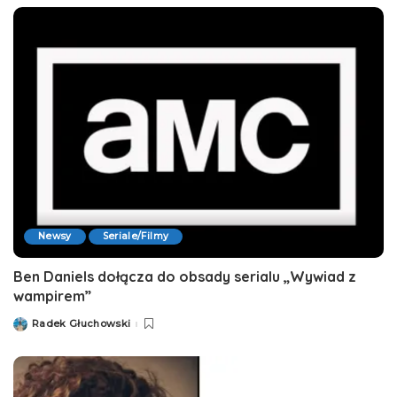
Newsy
Seriale/Filmy
Ben Daniels dołącza do obsady serialu „Wywiad z
wampirem”
Radek Głuchowski
Posted
by