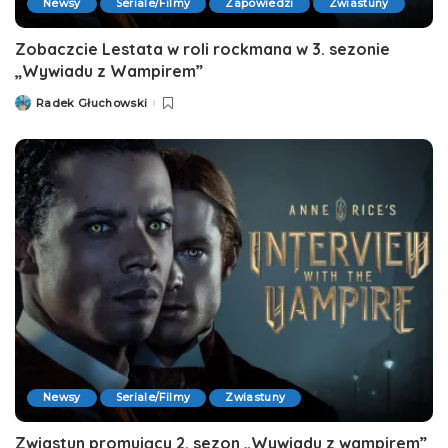
Newsy
Seriale/Filmy
Zapowiedzi
Zwiastuny
Zobaczcie Lestata w roli rockmana w 3. sezonie
„Wywiadu z Wampirem”
Radek Głuchowski
Posted
by
Newsy
Seriale/Filmy
Zwiastuny
Zwiastun promujący 2. sezon „Wywiadu z wampirem”