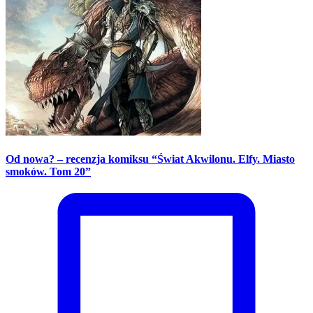
Od nowa? – recenzja komiksu “Świat Akwilonu. Elfy. Miasto
smoków. Tom 20”