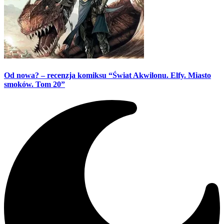
Od nowa? – recenzja komiksu “Świat Akwilonu. Elfy. Miasto
smoków. Tom 20”