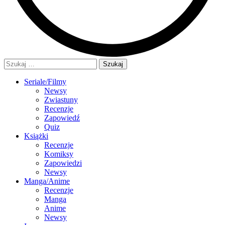
Szukaj:
Seriale/Filmy
Newsy
Zwiastuny
Recenzje
Zapowiedź
Quiz
Książki
Recenzje
Komiksy
Zapowiedzi
Newsy
Manga/Anime
Recenzje
Manga
Anime
Newsy