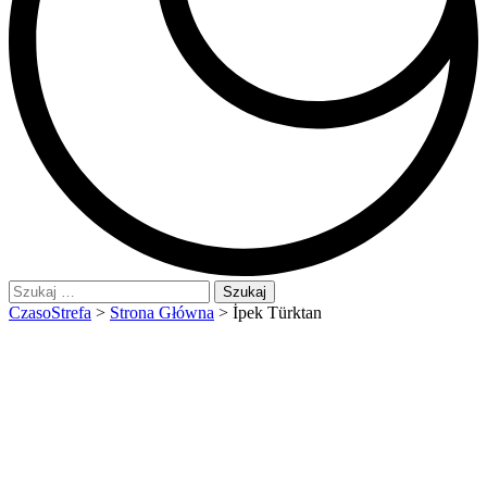
Szukaj:
CzasoStrefa
>
Strona Główna
>
İpek Türktan