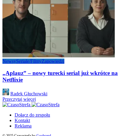
Newsy
Seriale/Filmy
Zapowiedzi
„Aplauz” – nowy turecki serial już wkrótce na
Netflixie
Posted
Radek Głuchowski
by
Przeczytaj więcej
Dołącz do zespołu
Kontakt
Reklama
© 2025 Czasostrefa by
Goobrand