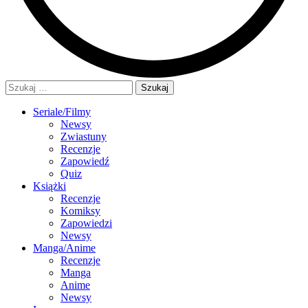
Szukaj:
Seriale/Filmy
Newsy
Zwiastuny
Recenzje
Zapowiedź
Quiz
Książki
Recenzje
Komiksy
Zapowiedzi
Newsy
Manga/Anime
Recenzje
Manga
Anime
Newsy