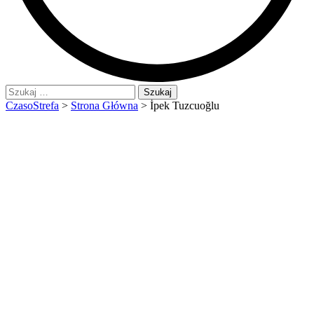
Szukaj:
CzasoStrefa
>
Strona Główna
>
İpek Tuzcuoğlu