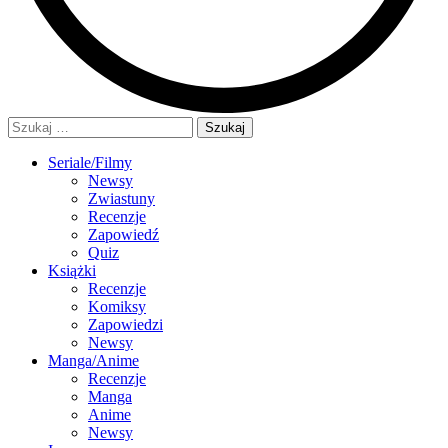
Szukaj:
Seriale/Filmy
Newsy
Zwiastuny
Recenzje
Zapowiedź
Quiz
Książki
Recenzje
Komiksy
Zapowiedzi
Newsy
Manga/Anime
Recenzje
Manga
Anime
Newsy