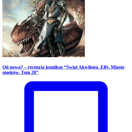
Od nowa? – recenzja komiksu “Świat Akwilonu. Elfy. Miasto
smoków. Tom 20”