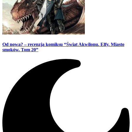
Od nowa? – recenzja komiksu “Świat Akwilonu. Elfy. Miasto
smoków. Tom 20”