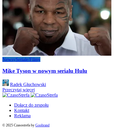
Newsy
Seriale/Filmy
Mike Tyson w nowym serialu Hulu
Posted
Radek Głuchowski
by
Przeczytaj więcej
Dołącz do zespołu
Kontakt
Reklama
© 2025 Czasostrefa by
Goobrand