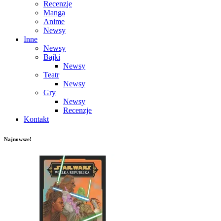
Recenzje
Manga
Anime
Newsy
Inne
Newsy
Bajki
Newsy
Teatr
Newsy
Gry
Newsy
Recenzje
Kontakt
Najnowsze!