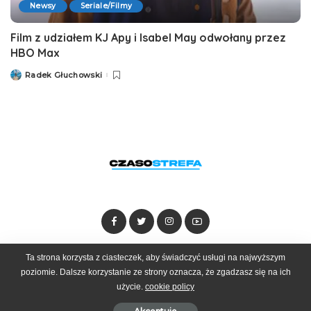
Newsy
Seriale/Filmy
Film z udziałem KJ Apy i Isabel May odwołany przez
HBO Max
Radek Głuchowski
Posted
by
Ta strona korzysta z ciasteczek, aby świadczyć usługi na najwyższym
Dołącz do zespołu
Kontakt
Reklama
poziomie. Dalsze korzystanie ze strony oznacza, że zgadzasz się na ich
użycie.
cookie policy
© 2025 Czasostrefa by
Goobrand