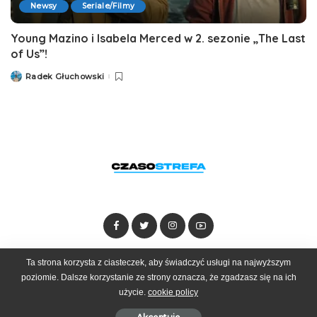
Newsy
Seriale/Filmy
Young Mazino i Isabela Merced w 2. sezonie „The Last
of Us”!
Radek Głuchowski
Posted
by
Ta strona korzysta z ciasteczek, aby świadczyć usługi na najwyższym
Dołącz do zespołu
Kontakt
Reklama
poziomie. Dalsze korzystanie ze strony oznacza, że zgadzasz się na ich
użycie.
cookie policy
© 2025 Czasostrefa by
Goobrand