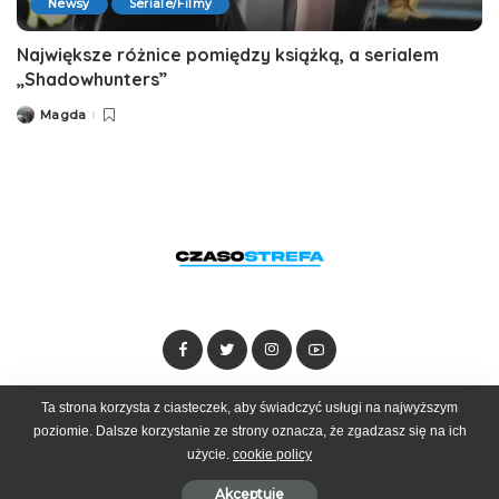
Newsy
Seriale/Filmy
Największe różnice pomiędzy książką, a serialem
„Shadowhunters”
Magda
Posted
by
Ta strona korzysta z ciasteczek, aby świadczyć usługi na najwyższym
Dołącz do zespołu
Kontakt
Reklama
poziomie. Dalsze korzystanie ze strony oznacza, że zgadzasz się na ich
użycie.
cookie policy
© 2025 Czasostrefa by
Goobrand
Akceptuje