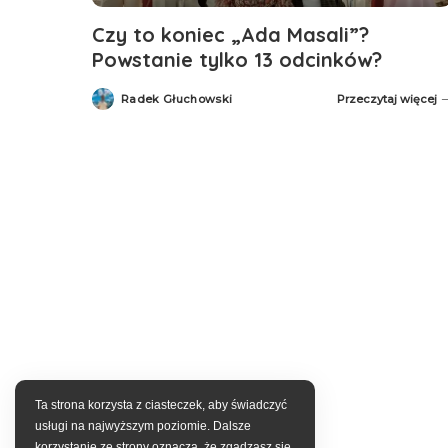
Czy to koniec „Ada Masali”?
Powstanie tylko 13 odcinków?
Radek Głuchowski
Przeczytaj więcej
Posted
by
Ta strona korzysta z ciasteczek, aby świadczyć
usługi na najwyższym poziomie. Dalsze
korzystanie ze strony oznacza, że zgadzasz się