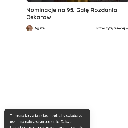
Nominacje na 95. Galę Rozdania
Oskarów
Agata
Przeczytaj więcej
Posted
by
Ta strona korzysta z ciasteczek, aby świadczyć
usługi na najwyższym poziomie. Dalsze
korzystanie ze strony oznacza, że zgadzasz się