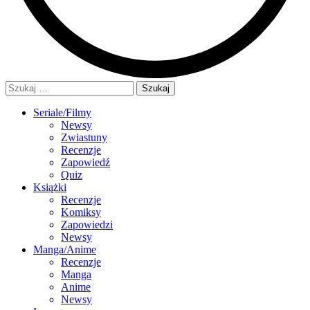
Szukaj:
Seriale/Filmy
Newsy
Zwiastuny
Recenzje
Zapowiedź
Quiz
Książki
Recenzje
Komiksy
Zapowiedzi
Newsy
Manga/Anime
Recenzje
Manga
Anime
Newsy