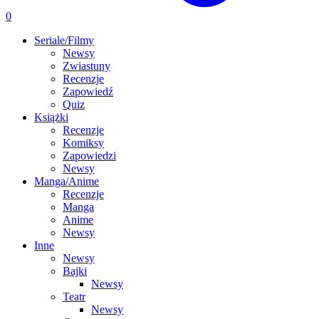
0
Seriale/Filmy
Newsy
Zwiastuny
Recenzje
Zapowiedź
Quiz
Książki
Recenzje
Komiksy
Zapowiedzi
Newsy
Manga/Anime
Recenzje
Manga
Anime
Newsy
Inne
Newsy
Bajki
Newsy
Teatr
Newsy