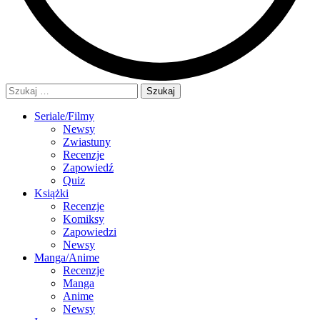
Szukaj:
Seriale/Filmy
Newsy
Zwiastuny
Recenzje
Zapowiedź
Quiz
Książki
Recenzje
Komiksy
Zapowiedzi
Newsy
Manga/Anime
Recenzje
Manga
Anime
Newsy