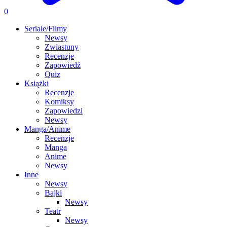
0
Seriale/Filmy
Newsy
Zwiastuny
Recenzje
Zapowiedź
Quiz
Książki
Recenzje
Komiksy
Zapowiedzi
Newsy
Manga/Anime
Recenzje
Manga
Anime
Newsy
Inne
Newsy
Bajki
Newsy
Teatr
Newsy