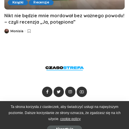
Książki
Recenzje
Nikt nie będzie mnie mordował bez ważnego powodu!
− czyli recenzja „Ja, potępiona”
Monisia
Posted
by
Ta strona korzysta z ciasteczek, aby świadczyć usługi na najwyższym
Dołącz do zespołu
Kontakt
Reklama
poziomie. Dalsze korzystanie ze strony oznacza, że zgadzasz się na ich
użycie.
cookie policy
© 2025 Czasostrefa by
Goobrand