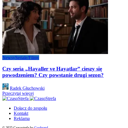
Newsy
Seriale/Filmy
Czy seria „Hayaller ve Hayatlar” cieszy się
powodzeniem? Czy powstanie drugi sezon?
Posted
Radek Głuchowski
by
Przeczytaj więcej
Dołącz do zespołu
Kontakt
Reklama
© 2025 Czasostrefa by
Goobrand