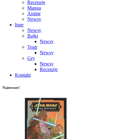
Recenzje
Manga
Anime
Newsy
Inne
Newsy
Bajki
Newsy
Teatr
Newsy
Gry
Newsy
Recenzje
Kontakt
Najnowsze!