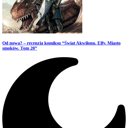
Od nowa? – recenzja komiksu “Świat Akwilonu. Elfy. Miasto
smoków. Tom 20”