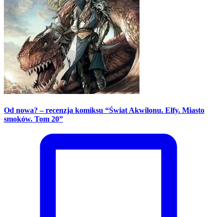
Od nowa? – recenzja komiksu “Świat Akwilonu. Elfy. Miasto
smoków. Tom 20”