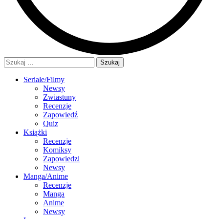
Szukaj:
Seriale/Filmy
Newsy
Zwiastuny
Recenzje
Zapowiedź
Quiz
Książki
Recenzje
Komiksy
Zapowiedzi
Newsy
Manga/Anime
Recenzje
Manga
Anime
Newsy