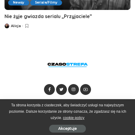
Newsy
Seriale/Filmy
Nie żyje gwiazda serialu „Przyjaciele”
Alicja
Posted
by
Ta strona korzysta z ciasteczek, aby świadczyć usługi na najwyższym
Dołącz do zespołu
Kontakt
Reklama
poziomie. Dalsze korzystanie ze strony oznacza, że zgadzasz się na ich
użycie.
cookie policy
© 2025 Czasostrefa by
Goobrand
Akceptuje