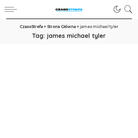
CzasoStrefa
>
Strona Główna
>
james michael tyler
Tag:
james michael tyler