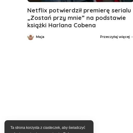
Netflix potwierdził premierę serialu
„Zostań przy mnie” na podstawie
książki Harlana Cobena
Maja
Przeczytaj więcej
Posted
by
Ta strona korzysta z ciasteczek, aby świadczyć