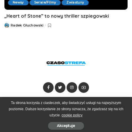
Newsy
Seriale/Filmy
Zwiastuny
„Heart of Stone” to nowy thriller szpiegowski
Radek Głuchowski
Posted
by
Ta strona korzysta z ciasteczek, aby świadczyć usługi na najwyższym
Dołącz do zespołu
Kontakt
Reklama
poziomie. Dalsze korzystanie ze strony oznacza, że zgadzasz się na ich
użycie.
cookie policy
© 2025 Czasostrefa by
Goobrand
Akceptuje