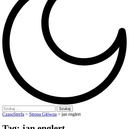
Szukaj:
CzasoStrefa
>
Strona Główna
>
jan englert
Tag:
jan englert