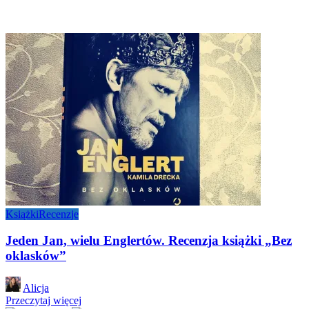
Książki
Recenzje
Jeden Jan, wielu Englertów. Recenzja książki „Bez
oklasków”
Posted
Alicja
by
Przeczytaj więcej