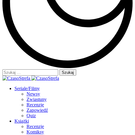
Szukaj:
Seriale/Filmy
Newsy
Zwiastuny
Recenzje
Zapowiedź
Quiz
Książki
Recenzje
Komiksy