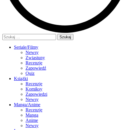
Szukaj:
Seriale/Filmy
Newsy
Zwiastuny
Recenzje
Zapowiedź
Quiz
Książki
Recenzje
Komiksy
Zapowiedzi
Newsy
Manga/Anime
Recenzje
Manga
Anime
Newsy