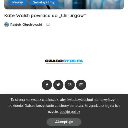
Newsy
Seriale/Filmy
Kate Walsh powraca do „Chirurgów”
Radek Głuchowski
Posted
by
Ta strona korzysta z ciasteczek, aby świadczyć usługi na najwyższym
Dołącz do zespołu
Kontakt
Reklama
poziomie. Dalsze korzystanie ze strony oznacza, że zgadzasz się na ich
użycie.
cookie policy
© 2025 Czasostrefa by
Goobrand
Akceptuje