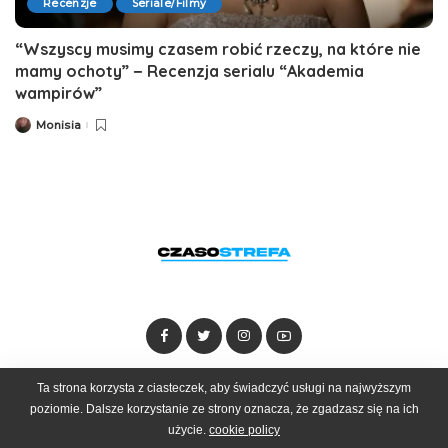
Recenzje
Seriale/Filmy
“Wszyscy musimy czasem robić rzeczy, na które nie
mamy ochoty” − Recenzja serialu “Akademia
wampirów”
Monisia
Posted
by
Ta strona korzysta z ciasteczek, aby świadczyć usługi na najwyższym
Dołącz do zespołu
Kontakt
Reklama
poziomie. Dalsze korzystanie ze strony oznacza, że zgadzasz się na ich
użycie.
cookie policy