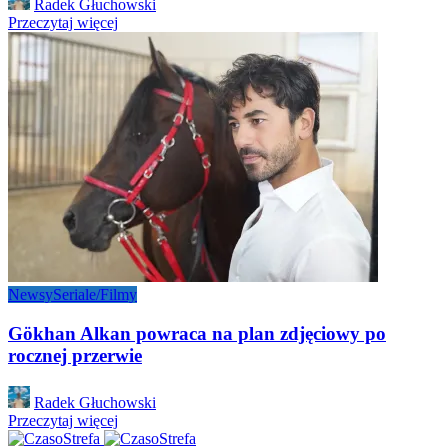
Radek Głuchowski
by
Przeczytaj więcej
Newsy
Seriale/Filmy
Gökhan Alkan powraca na plan zdjęciowy po
rocznej przerwie
Posted
Radek Głuchowski
by
Przeczytaj więcej