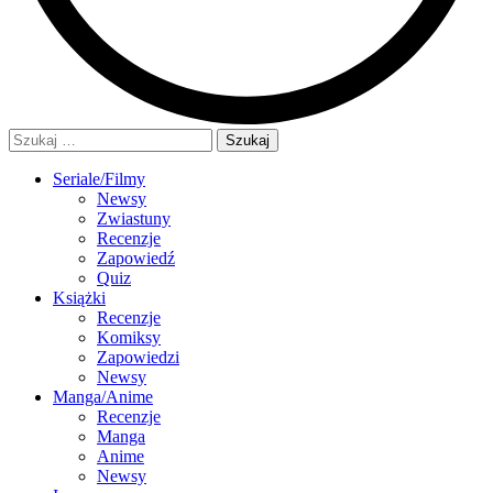
Szukaj:
Seriale/Filmy
Newsy
Zwiastuny
Recenzje
Zapowiedź
Quiz
Książki
Recenzje
Komiksy
Zapowiedzi
Newsy
Manga/Anime
Recenzje
Manga
Anime
Newsy