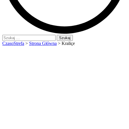
Szukaj:
CzasoStrefa
>
Strona Główna
>
Kraliçe