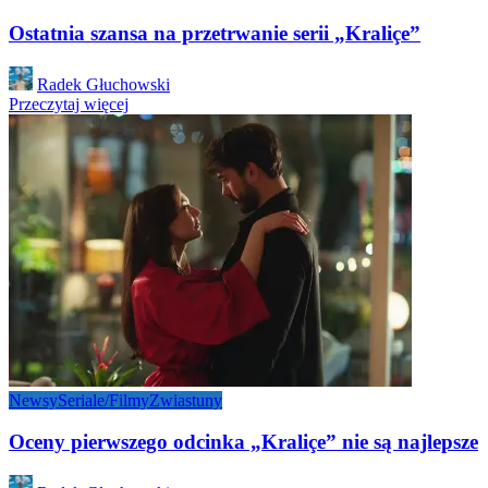
Ostatnia szansa na przetrwanie serii „Kraliçe”
Posted
Radek Głuchowski
by
Przeczytaj więcej
Newsy
Seriale/Filmy
Zwiastuny
Oceny pierwszego odcinka „Kraliçe” nie są najlepsze
Posted