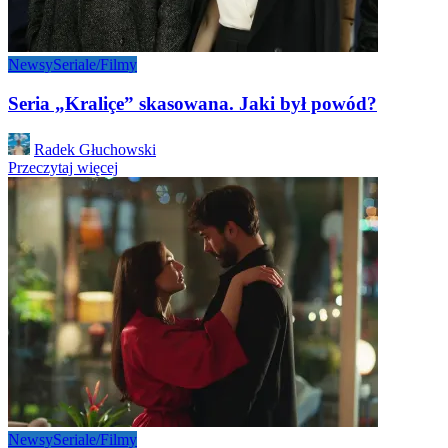
Newsy
Seriale/Filmy
Seria „Kraliçe” skasowana. Jaki był powód?
Posted
Radek Głuchowski
by
Przeczytaj więcej
Newsy
Seriale/Filmy