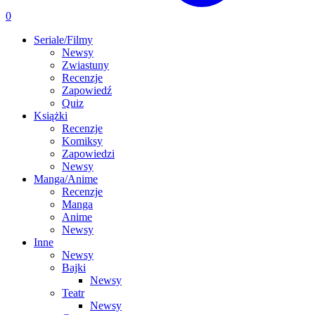
0
Seriale/Filmy
Newsy
Zwiastuny
Recenzje
Zapowiedź
Quiz
Książki
Recenzje
Komiksy
Zapowiedzi
Newsy
Manga/Anime
Recenzje
Manga
Anime
Newsy
Inne
Newsy
Bajki
Newsy
Teatr
Newsy