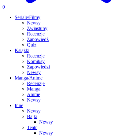
0
Seriale/Filmy
Newsy
Zwiastuny
Recenzje
Zapowiedź
Quiz
Książki
Recenzje
Komiksy
Zapowiedzi
Newsy
Manga/Anime
Recenzje
Manga
Anime
Newsy
Inne
Newsy
Bajki
Newsy
Teatr
Newsy