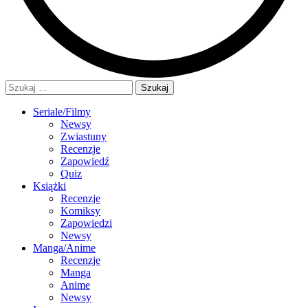
Szukaj:
Seriale/Filmy
Newsy
Zwiastuny
Recenzje
Zapowiedź
Quiz
Książki
Recenzje
Komiksy
Zapowiedzi
Newsy
Manga/Anime
Recenzje
Manga
Anime
Newsy