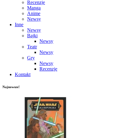
Recenzje
Manga
Anime
Newsy
Inne
Newsy
Bajki
Newsy
Teatr
Newsy
Gry
Newsy
Recenzje
Kontakt
Najnowsze!