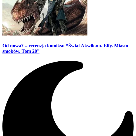
Od nowa? – recenzja komiksu “Świat Akwilonu. Elfy. Miasto
smoków. Tom 20”