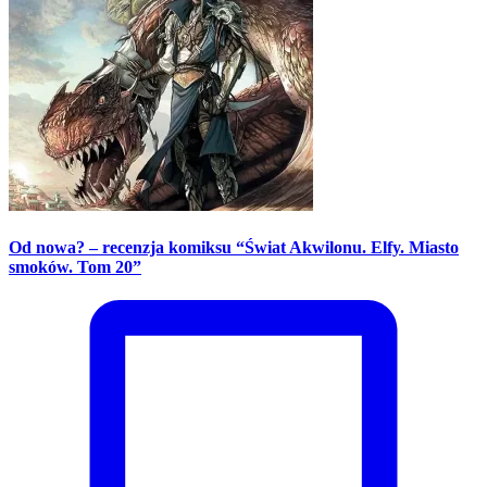
Od nowa? – recenzja komiksu “Świat Akwilonu. Elfy. Miasto
smoków. Tom 20”