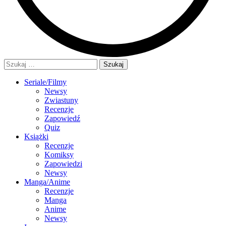
Szukaj:
Seriale/Filmy
Newsy
Zwiastuny
Recenzje
Zapowiedź
Quiz
Książki
Recenzje
Komiksy
Zapowiedzi
Newsy
Manga/Anime
Recenzje
Manga
Anime
Newsy