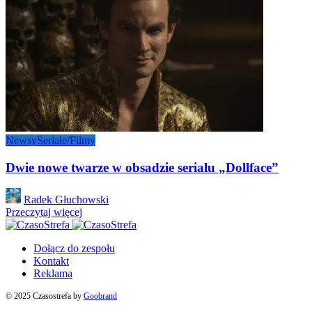
Newsy
Seriale/Filmy
Dwie nowe twarze w obsadzie serialu „Dollface”
Posted
Radek Głuchowski
by
Przeczytaj więcej
Dołącz do zespołu
Kontakt
Reklama
© 2025 Czasostrefa by
Goobrand