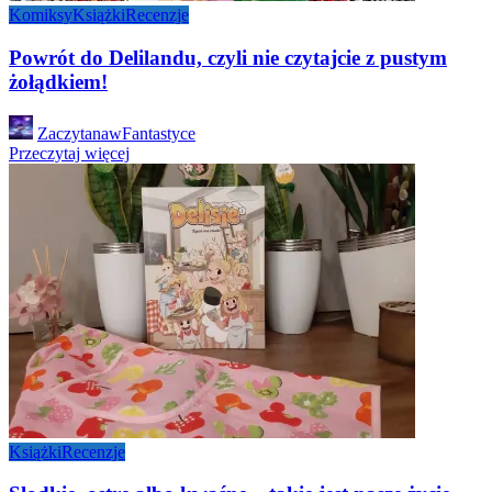
Komiksy
Książki
Recenzje
Powrót do Delilandu, czyli nie czytajcie z pustym
żołądkiem!
Posted
ZaczytanawFantastyce
by
Przeczytaj więcej
Książki
Recenzje