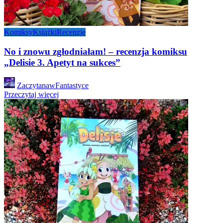
Komiksy
Książki
Recenzje
No i znowu zgłodniałam! – recenzja komiksu
„Delisie 3. Apetyt na sukces”
Posted
ZaczytanawFantastyce
by
Przeczytaj więcej