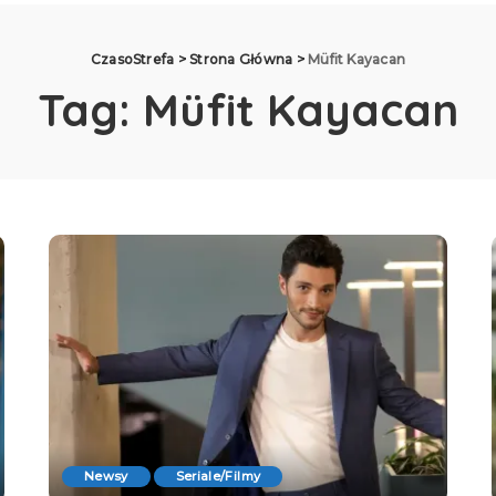
CzasoStrefa
>
Strona Główna
>
Müfit Kayacan
Tag:
Müfit Kayacan
Newsy
Seriale/Filmy