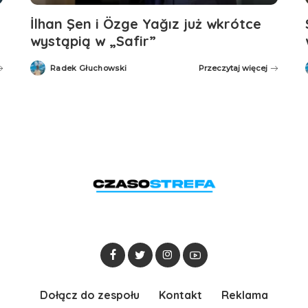
İlhan Şen i Özge Yağız już wkrótce
wystąpią w „Safir”
Radek Głuchowski
Przeczytaj więcej
Posted
by
Dołącz do zespołu
Kontakt
Reklama