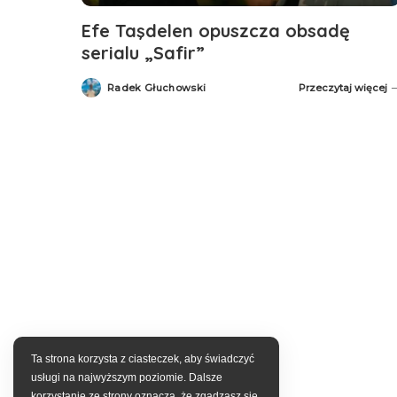
Efe Taşdelen opuszcza obsadę
serialu „Safir”
Radek Głuchowski
Przeczytaj więcej
Posted
by
Ta strona korzysta z ciasteczek, aby świadczyć
usługi na najwyższym poziomie. Dalsze
korzystanie ze strony oznacza, że zgadzasz się