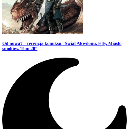
Od nowa? – recenzja komiksu “Świat Akwilonu. Elfy. Miasto
smoków. Tom 20”