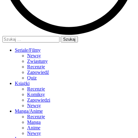
Szukaj:
Seriale/Filmy
Newsy
Zwiastuny
Recenzje
Zapowiedź
Quiz
Książki
Recenzje
Komiksy
Zapowiedzi
Newsy
Manga/Anime
Recenzje
Manga
Anime
Newsy