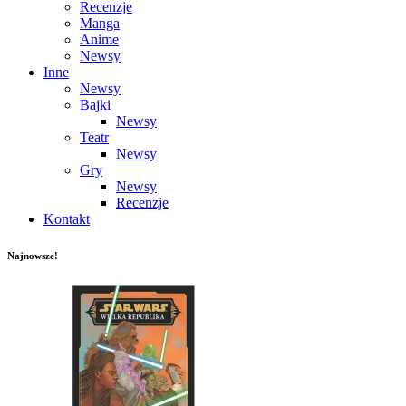
Recenzje
Manga
Anime
Newsy
Inne
Newsy
Bajki
Newsy
Teatr
Newsy
Gry
Newsy
Recenzje
Kontakt
Najnowsze!