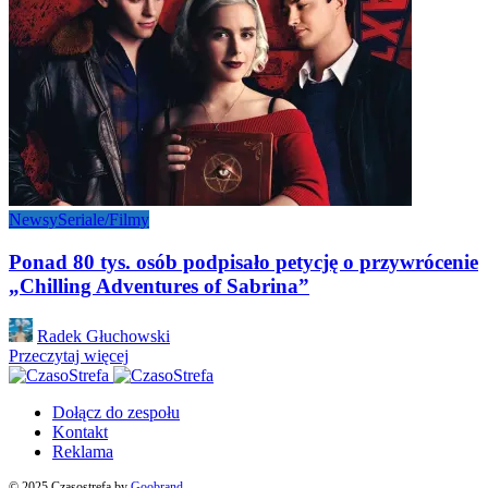
Newsy
Seriale/Filmy
Ponad 80 tys. osób podpisało petycję o przywrócenie
„Chilling Adventures of Sabrina”
Posted
Radek Głuchowski
by
Przeczytaj więcej
Dołącz do zespołu
Kontakt
Reklama
© 2025 Czasostrefa by
Goobrand