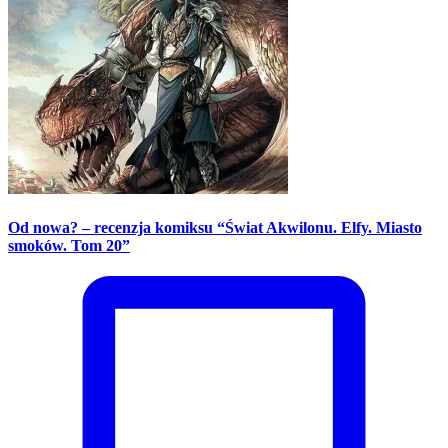
Od nowa? – recenzja komiksu “Świat Akwilonu. Elfy. Miasto
smoków. Tom 20”