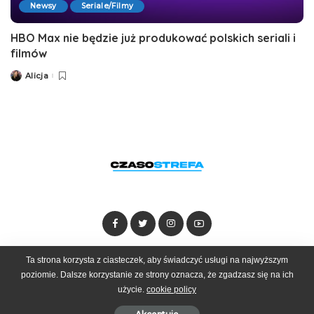
Newsy
Seriale/Filmy
HBO Max nie będzie już produkować polskich seriali i
filmów
Alicja
Posted
by
Ta strona korzysta z ciasteczek, aby świadczyć usługi na najwyższym
Dołącz do zespołu
Kontakt
Reklama
poziomie. Dalsze korzystanie ze strony oznacza, że zgadzasz się na ich
użycie.
cookie policy
© 2025 Czasostrefa by
Goobrand