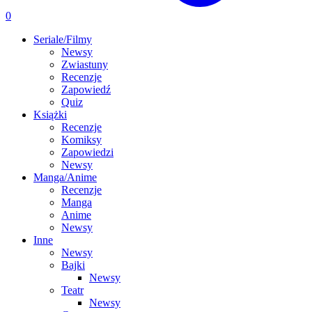
0
Seriale/Filmy
Newsy
Zwiastuny
Recenzje
Zapowiedź
Quiz
Książki
Recenzje
Komiksy
Zapowiedzi
Newsy
Manga/Anime
Recenzje
Manga
Anime
Newsy
Inne
Newsy
Bajki
Newsy
Teatr
Newsy