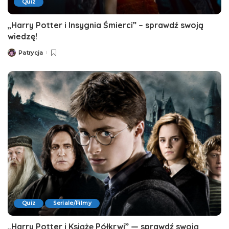
Quiz
„Harry Potter i Insygnia Śmierci” – sprawdź swoją
wiedzę!
Patrycja
Posted
by
Quiz
Seriale/Filmy
„Harry Potter i Książę Półkrwi” — sprawdź swoją