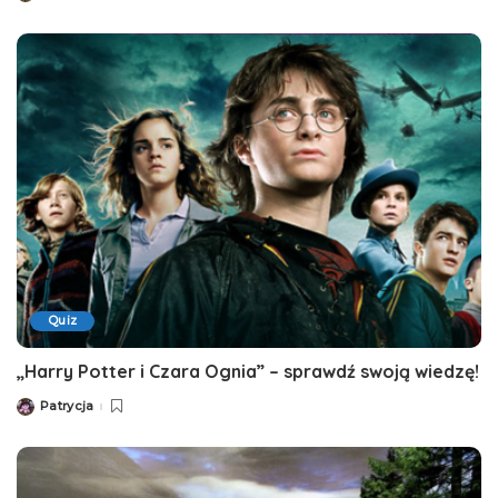
by
Quiz
„Harry Potter i Czara Ognia” – sprawdź swoją wiedzę!
Patrycja
Posted
by