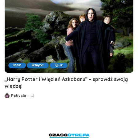
Inne
Książki
Quiz
„Harry Potter i Więzień Azkabanu” – sprawdź swoją
wiedzę!
Patrycja
Posted
by