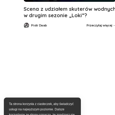
Scena z udziałem skuterów wodnyc
w drugim sezonie „Loki”?
Piotr Daab
Przeczytaj więcej
Posted
by
Ta strona korzysta z ciasteczek, aby świadczyć
usługi na najwyższym poziomie. Dalsze
korzystanie ze strony oznacza, że zgadzasz się