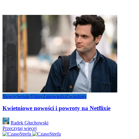
Newsy
Seriale/Filmy
Zapowiedzi
Zwiastuny
Kwietniowe nowości i powroty na Netflixie
Posted
Radek Głuchowski
by
Przeczytaj więcej