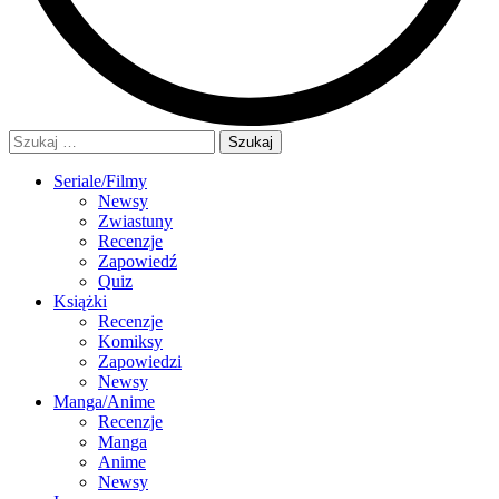
Szukaj:
Seriale/Filmy
Newsy
Zwiastuny
Recenzje
Zapowiedź
Quiz
Książki
Recenzje
Komiksy
Zapowiedzi
Newsy
Manga/Anime
Recenzje
Manga
Anime
Newsy