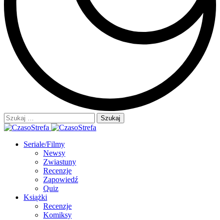
Szukaj:
Seriale/Filmy
Newsy
Zwiastuny
Recenzje
Zapowiedź
Quiz
Książki
Recenzje
Komiksy