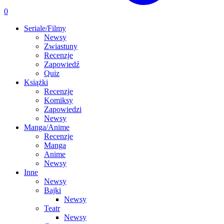
0
Seriale/Filmy
Newsy
Zwiastuny
Recenzje
Zapowiedź
Quiz
Książki
Recenzje
Komiksy
Zapowiedzi
Newsy
Manga/Anime
Recenzje
Manga
Anime
Newsy
Inne
Newsy
Bajki
Newsy
Teatr
Newsy