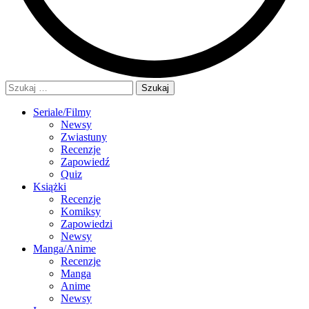
Szukaj:
Seriale/Filmy
Newsy
Zwiastuny
Recenzje
Zapowiedź
Quiz
Książki
Recenzje
Komiksy
Zapowiedzi
Newsy
Manga/Anime
Recenzje
Manga
Anime
Newsy