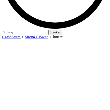
Szukaj:
CzasoStrefa
>
Strona Główna
>
śmierci