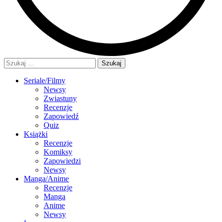
Szukaj:
Seriale/Filmy
Newsy
Zwiastuny
Recenzje
Zapowiedź
Quiz
Książki
Recenzje
Komiksy
Zapowiedzi
Newsy
Manga/Anime
Recenzje
Manga
Anime
Newsy