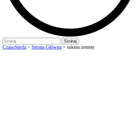
Szukaj:
CzasoStrefa
>
Strona Główna
>
suknia zemsty