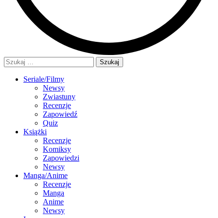
Szukaj:
Seriale/Filmy
Newsy
Zwiastuny
Recenzje
Zapowiedź
Quiz
Książki
Recenzje
Komiksy
Zapowiedzi
Newsy
Manga/Anime
Recenzje
Manga
Anime
Newsy