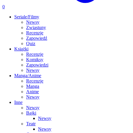
0
Seriale/Filmy
Newsy
Zwiastuny
Recenzje
Zapowiedź
Quiz
Książki
Recenzje
Komiksy
Zapowiedzi
Newsy
Manga/Anime
Recenzje
Manga
Anime
Newsy
Inne
Newsy
Bajki
Newsy
Teatr
Newsy