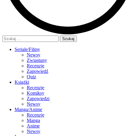
Szukaj:
Seriale/Filmy
Newsy
Zwiastuny
Recenzje
Zapowiedź
Quiz
Książki
Recenzje
Komiksy
Zapowiedzi
Newsy
Manga/Anime
Recenzje
Manga
Anime
Newsy