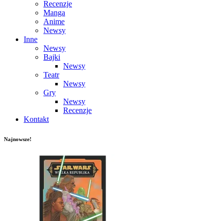
Recenzje
Manga
Anime
Newsy
Inne
Newsy
Bajki
Newsy
Teatr
Newsy
Gry
Newsy
Recenzje
Kontakt
Najnowsze!