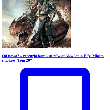
Od nowa? – recenzja komiksu “Świat Akwilonu. Elfy. Miasto
smoków. Tom 20”