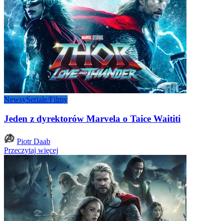
Newsy
Seriale/Filmy
Jeden z dyrektorów Marvela o Taice Waititi
Posted
Piotr Daab
by
Przeczytaj więcej