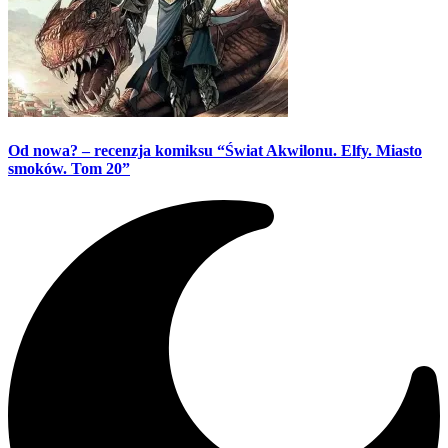
Od nowa? – recenzja komiksu “Świat Akwilonu. Elfy. Miasto
smoków. Tom 20”