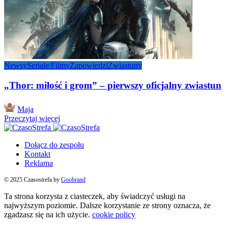
Newsy
Seriale/Filmy
Zapowiedzi
Zwiastuny
„Thor: miłość i grom” – pierwszy oficjalny zwiastun
Posted
Maja
by
Przeczytaj więcej
Dołącz do zespołu
Kontakt
Reklama
© 2025 Czasostrefa by
Goobrand
Ta strona korzysta z ciasteczek, aby świadczyć usługi na
najwyższym poziomie. Dalsze korzystanie ze strony oznacza, że
zgadzasz się na ich użycie.
cookie policy