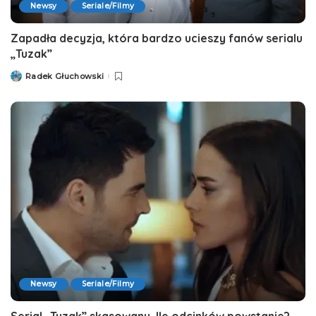
Newsy
Seriale/Filmy
Zapadła decyzja, która bardzo ucieszy fanów serialu
„Tuzak”
Radek Głuchowski
Posted
by
Newsy
Seriale/Filmy
Serial „Tuzak” skasowany. Ile odcinków powstanie?