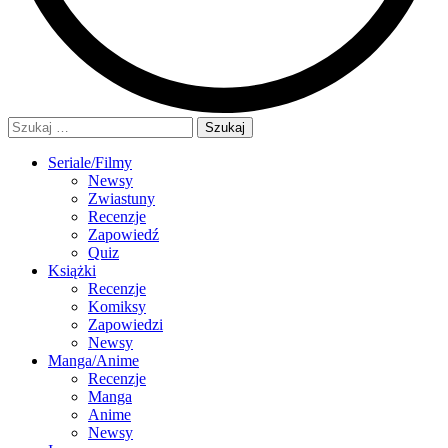
Szukaj:
Seriale/Filmy
Newsy
Zwiastuny
Recenzje
Zapowiedź
Quiz
Książki
Recenzje
Komiksy
Zapowiedzi
Newsy
Manga/Anime
Recenzje
Manga
Anime
Newsy