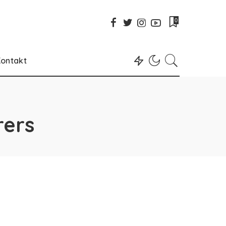
0
ontakt
rers