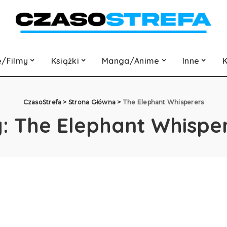
e/Filmy
Książki
Manga/Anime
Inne
K
CzasoStrefa
>
Strona Główna
>
The Elephant Whisperers
g:
The Elephant Whispe