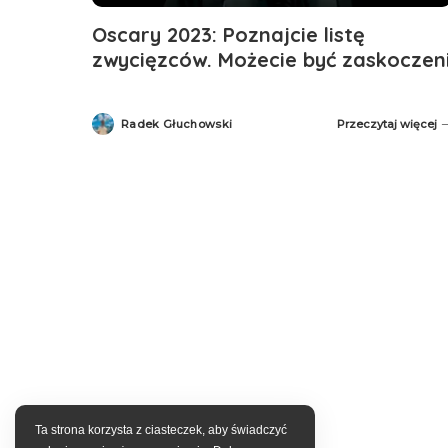
Oscary 2023: Poznajcie listę
zwycięzców. Możecie być zaskoczen
Radek Głuchowski
Przeczytaj więcej
Posted
by
Ta strona korzysta z ciasteczek, aby świadczyć