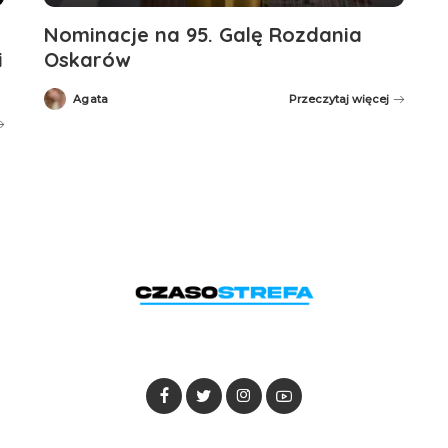
Nominacje na 95. Galę Rozdania
i
Oskarów
Agata
Przeczytaj więcej
Posted
by