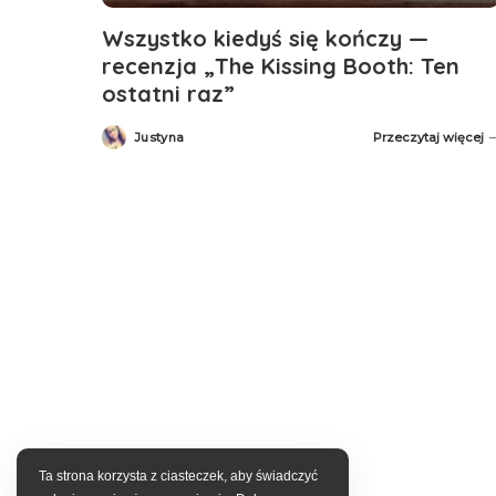
Wszystko kiedyś się kończy —
recenzja „The Kissing Booth: Ten
ostatni raz”
Justyna
Przeczytaj więcej
Posted
by
Ta strona korzysta z ciasteczek, aby świadczyć