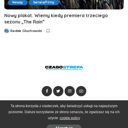
Newsy
Seriale/Filmy
Nowy plakat. Wiemy kiedy premiera trzeciego
sezonu „The Rain”
Radek Głuchowski
Posted
by
Ta strona korzysta z ciasteczek, aby świadczyć usługi na najwyższym
Dołącz do zespołu
Kontakt
Reklama
poziomie. Dalsze korzystanie ze strony oznacza, że zgadzasz się na ich
użycie.
cookie policy
© 2025 Czasostrefa by
Goobrand