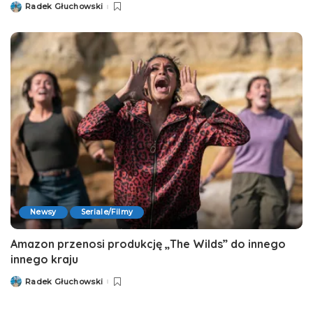
Radek Głuchowski
Posted
by
Newsy
Seriale/Filmy
Amazon przenosi produkcję „The Wilds” do innego
innego kraju
Radek Głuchowski
Posted
by