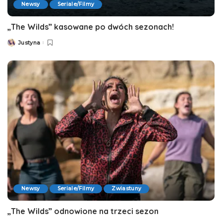
Newsy
Seriale/Filmy
„The Wilds” kasowane po dwóch sezonach!
Justyna
Posted
by
Newsy
Seriale/Filmy
Zwiastuny
„The Wilds” odnowione na trzeci sezon