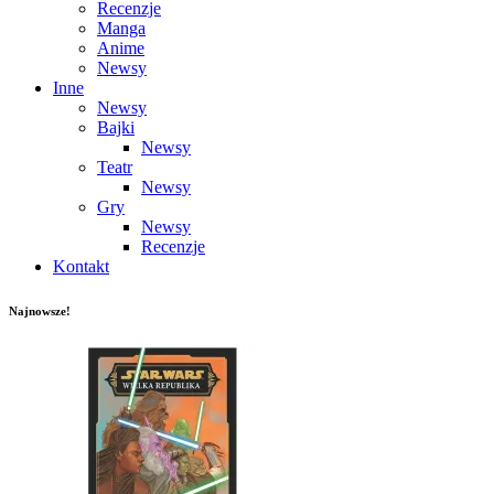
Recenzje
Manga
Anime
Newsy
Inne
Newsy
Bajki
Newsy
Teatr
Newsy
Gry
Newsy
Recenzje
Kontakt
Najnowsze!