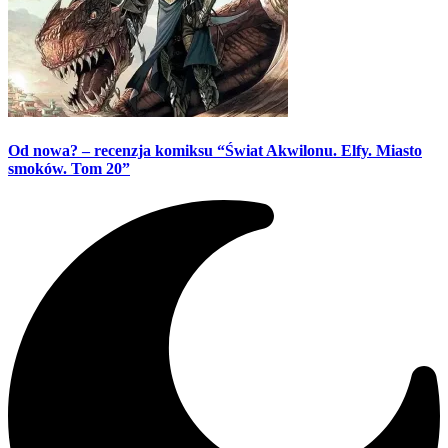
Od nowa? – recenzja komiksu “Świat Akwilonu. Elfy. Miasto
smoków. Tom 20”