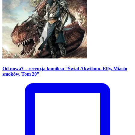
Od nowa? – recenzja komiksu “Świat Akwilonu. Elfy. Miasto
smoków. Tom 20”