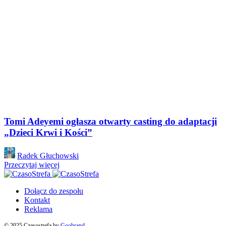
Tomi Adeyemi ogłasza otwarty casting do adaptacji
„Dzieci Krwi i Kości”
Posted
Radek Głuchowski
by
Przeczytaj więcej
Dołącz do zespołu
Kontakt
Reklama
© 2025 Czasostrefa by
Goobrand