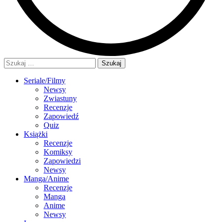
Szukaj:
Seriale/Filmy
Newsy
Zwiastuny
Recenzje
Zapowiedź
Quiz
Książki
Recenzje
Komiksy
Zapowiedzi
Newsy
Manga/Anime
Recenzje
Manga
Anime
Newsy