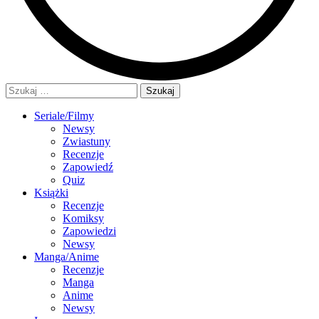
Szukaj:
Seriale/Filmy
Newsy
Zwiastuny
Recenzje
Zapowiedź
Quiz
Książki
Recenzje
Komiksy
Zapowiedzi
Newsy
Manga/Anime
Recenzje
Manga
Anime
Newsy