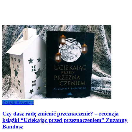
Książki
Recenzje
Czy dasz radę zmienić przeznaczenie? – recenzja
książki “Uciekając przed przeznaczeniem” Zuzanny
Bandosz