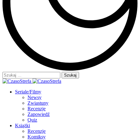
Szukaj:
Seriale/Filmy
Newsy
Zwiastuny
Recenzje
Zapowiedź
Quiz
Książki
Recenzje
Komiksy