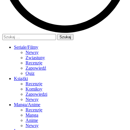
Szukaj:
Seriale/Filmy
Newsy
Zwiastuny
Recenzje
Zapowiedź
Quiz
Książki
Recenzje
Komiksy
Zapowiedzi
Newsy
Manga/Anime
Recenzje
Manga
Anime
Newsy