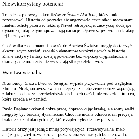
Niewykorzystany potencjał
To jeden z pierwszych komiksów ze
Świata Akwilonu
, który mnie
rozczarował. Historia od początku nie angażowała czytelnika i momentami
miałem ochotę przerwać lekturę. Nawet retrospekcje, zazwyczaj dodające
dynamiki, tutaj jedynie spowalniają narrację. Opowieść jest wolna i brakuje
jej intensywności.
Choć walka z demonami i powrót do Bractwa Świątyni mogły dostarczyć
ekscytujących wrażeń, zabrakło elementów wyróżniających tę historię.
Znane motywy fantasy zostają powielone bez większej oryginalności, a
dramatyczne momenty nie wywierają silnego efektu wow.
Warstwa wizualna
Krasnoludy: Sriza z Bractwa Świątyni
wypada przyzwoicie pod względem
klimatu. Mrok, surowość świata i nieprzyjazne otoczenie dobrze współgrają
z fabułą. Jednak w przeciwieństwie do innych części, nie znalazłem tu scen,
które zapadają w pamięć.
Paolo Deplano wykonał dobrą pracę, dopracowując kreskę, ale sceny walki
mogłyby być bardziej dynamiczne. Choć nie można odmówić im precyzji,
brakuje spektakularnych ujęć, które zapierałyby dech w piersiach.
Historia Srizy jest jedną z mniej porywających. Przewidywalna, mało
angażująca, zbyt rozwleczona i pozbawiona wyrazistych bohaterów. To