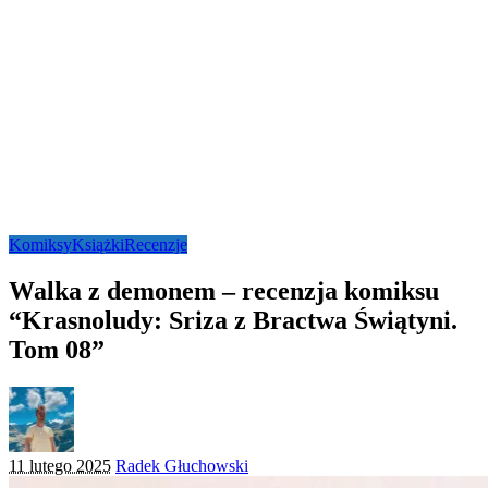
Komiksy
Książki
Recenzje
Walka z demonem – recenzja komiksu
“Krasnoludy: Sriza z Bractwa Świątyni.
Tom 08”
Posted
11 lutego 2025
Radek Głuchowski
by