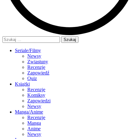
Szukaj:
Seriale/Filmy
Newsy
Zwiastuny
Recenzje
Zapowiedź
Quiz
Książki
Recenzje
Komiksy
Zapowiedzi
Newsy
Manga/Anime
Recenzje
Manga
Anime
Newsy