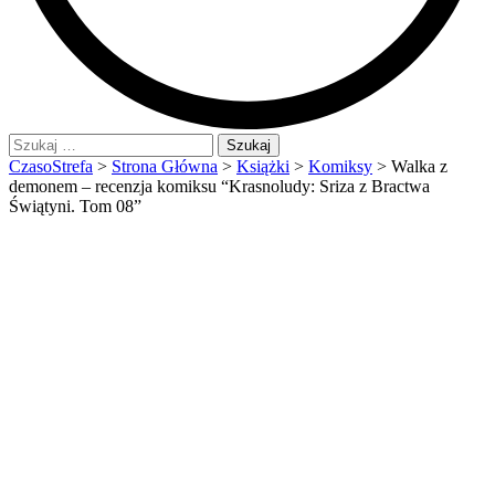
Szukaj:
CzasoStrefa
>
Strona Główna
>
Książki
>
Komiksy
>
Walka z
demonem – recenzja komiksu “Krasnoludy: Sriza z Bractwa
Świątyni. Tom 08”