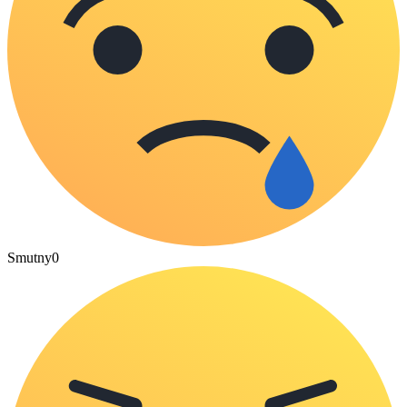
Smutny
0