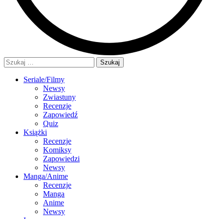
Szukaj:
Seriale/Filmy
Newsy
Zwiastuny
Recenzje
Zapowiedź
Quiz
Książki
Recenzje
Komiksy
Zapowiedzi
Newsy
Manga/Anime
Recenzje
Manga
Anime
Newsy