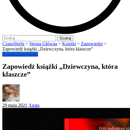
Szukaj:
CzasoStrefa
>
Strona Główna
>
Książki
>
Zapowiedzi
>
Zapowiedź książki „Dziewczyna, która klaszcze”
Książki
Zapowiedzi
Zapowiedź książki „Dziewczyna, która
klaszcze”
Posted
29 maja 2021
Agata
by