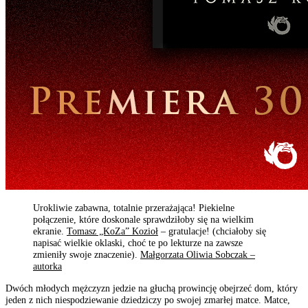
Urokliwie zabawna, totalnie przerażająca! Piekielne
połączenie, które doskonale sprawdziłoby się na wielkim
ekranie.
Tomasz „KoZa” Kozioł
– gratulacje! (chciałoby się
napisać wielkie oklaski, choć te po lekturze na zawsze
zmieniły swoje znaczenie).
Małgorzata Oliwia Sobczak –
autorka
Dwóch młodych mężczyzn jedzie na głuchą prowincję obejrzeć dom, który
jeden z nich niespodziewanie dziedziczy po swojej zmarłej matce. Matce,