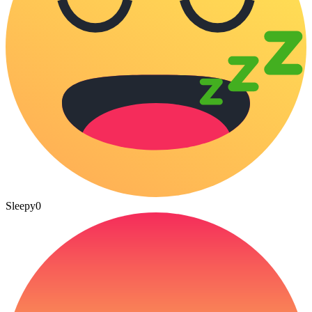
Sleepy
0