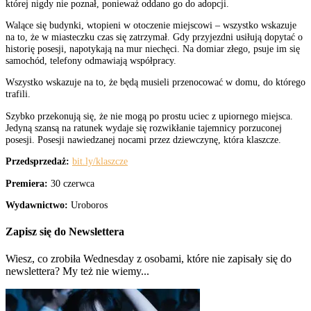
której nigdy nie poznał, ponieważ oddano go do adopcji.
Walące się budynki, wtopieni w otoczenie miejscowi – wszystko wskazuje
na to, że w miasteczku czas się zatrzymał. Gdy przyjezdni usiłują dopytać o
historię posesji, napotykają na mur niechęci. Na domiar złego, psuje im się
samochód, telefony odmawiają współpracy.
Wszystko wskazuje na to, że będą musieli przenocować w domu, do którego
trafili.
Szybko przekonują się, że nie mogą po prostu uciec z upiornego miejsca.
Jedyną szansą na ratunek wydaje się rozwikłanie tajemnicy porzuconej
posesji. Posesji nawiedzanej nocami przez dziewczynę, która klaszcze.
Przedsprzedaż:
bit.ly/klaszcze
Premiera:
30 czerwca
Wydawnictwo:
Uroboros
Zapisz się do Newslettera
Wiesz, co zrobiła Wednesday z osobami, które nie zapisały się do
newslettera? My też nie wiemy...