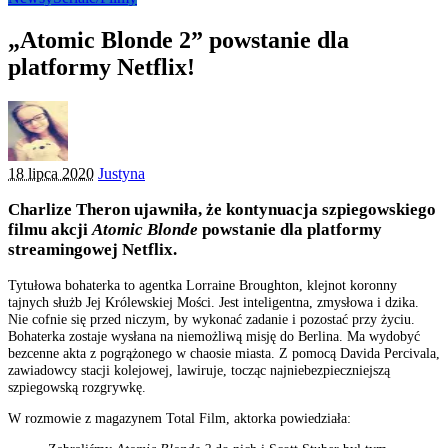
„Atomic Blonde 2” powstanie dla
platformy Netflix!
Posted
18 lipca 2020
Justyna
by
Charlize Theron ujawniła, że kontynuacja szpiegowskiego
filmu akcji
Atomic Blonde
powstanie dla platformy
streamingowej Netflix.
Tytułowa bohaterka to agentka Lorraine Broughton, klejnot koronny
tajnych służb Jej Królewskiej Mości. Jest inteligentna, zmysłowa i dzika.
Nie cofnie się przed niczym, by wykonać zadanie i pozostać przy życiu.
Bohaterka zostaje wysłana na niemożliwą misję do Berlina. Ma wydobyć
bezcenne akta z pogrążonego w chaosie miasta. Z pomocą Davida Percivala,
zawiadowcy stacji kolejowej, lawiruje, tocząc najniebezpieczniejszą
szpiegowską rozgrywkę.
W rozmowie z magazynem Total Film, aktorka powiedziała: