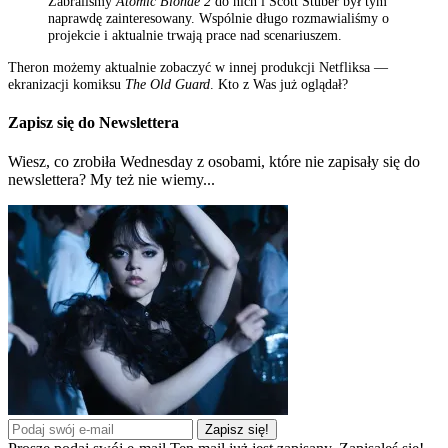
Zabraliśmy
Atomic Blonde 2
do nich i Scott Stuber był tym
naprawdę zainteresowany. Wspólnie długo rozmawialiśmy o
projekcie i aktualnie trwają prace nad scenariuszem.
Theron możemy aktualnie zobaczyć w innej produkcji Netfliksa —
ekranizacji komiksu
The Old Guard
. Kto z Was już oglądał?
Zapisz się do Newslettera
Wiesz, co zrobiła Wednesday z osobami, które nie zapisały się do
newslettera? My też nie wiemy...
Zapisz się!