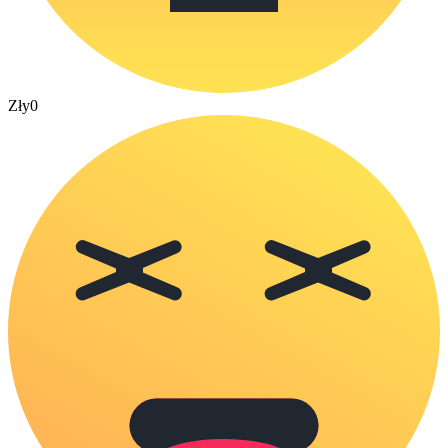
Zły
0