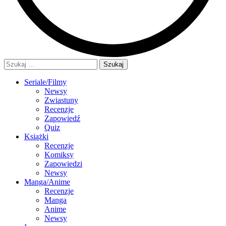
Szukaj:
Seriale/Filmy
Newsy
Zwiastuny
Recenzje
Zapowiedź
Quiz
Książki
Recenzje
Komiksy
Zapowiedzi
Newsy
Manga/Anime
Recenzje
Manga
Anime
Newsy